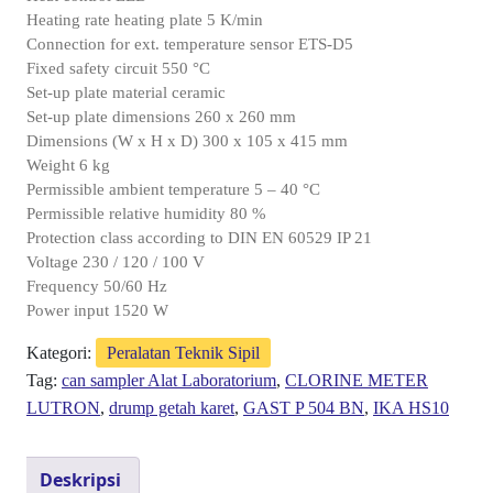
Heating rate heating plate 5 K/min
Connection for ext. temperature sensor ETS-D5
Fixed safety circuit 550 °C
Set-up plate material ceramic
Set-up plate dimensions 260 x 260 mm
Dimensions (W x H x D) 300 x 105 x 415 mm
Weight 6 kg
Permissible ambient temperature 5 – 40 °C
Permissible relative humidity 80 %
Protection class according to DIN EN 60529 IP 21
Voltage 230 / 120 / 100 V
Frequency 50/60 Hz
Power input 1520 W
Kategori:
Peralatan Teknik Sipil
Tag:
can sampler Alat Laboratorium
,
CLORINE METER
LUTRON
,
drump getah karet
,
GAST P 504 BN
,
IKA HS10
Deskripsi