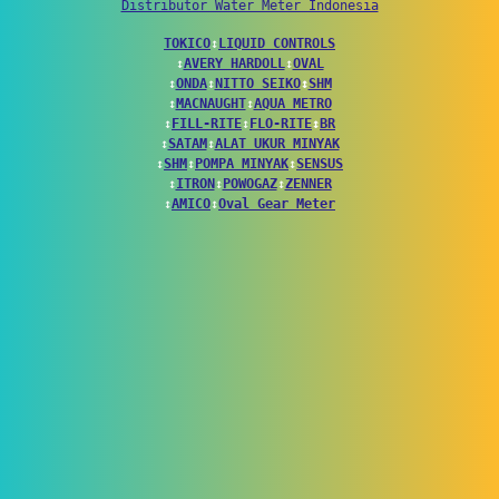
Distributor Water Meter Indonesia
TOKICO
↕
LIQUID CONTROLS
↕
AVERY HARDOLL
↕
OVAL
↕
ONDA
↕
NITTO SEIKO
↕
SHM
↕
MACNAUGHT
↕
AQUA METRO
↕
FILL-RITE
↕
FLO-RITE
↕
BR
↕
SATAM
↕
ALAT UKUR MINYAK
↕
SHM
↕
POMPA MINYAK
↕
SENSUS
↕
ITRON
↕
POWOGAZ
↕
ZENNER
↕
AMICO
↕
Oval Gear Meter