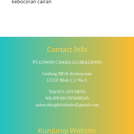
kebocoran cairan
Contact Info
PT.GOWIN CAKRA GLOBALINDO
Gedung MGK Kemayoran
LT.GF Blok C.1 No.5
Telp:021-29134056
WA/HP:081385698545
salescakraglobalindo@gmail.com
Kunjungi Website