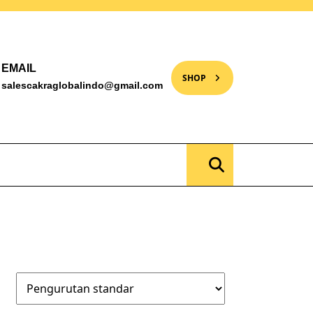
EMAIL
SHOP
salescakraglobalindo@gmail.com