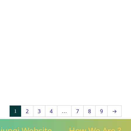
2
3
4
7
8
9
→
1
…
jungi Website
How We Are ?